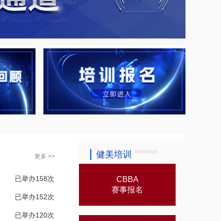
健美培训
TRAINING
更多 >>
已举办158次
CBBA
赛事报名
已举办152次
已举办120次