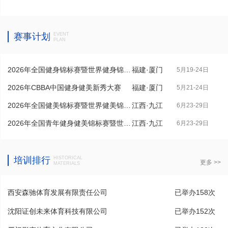
赛事计划
EVENT
PLAN
2026年全国健身锦标赛暨世界健身锦标
福建·厦门
5月19-24日
赛...
2026年CBBA中国健身健美新秀大赛
福建·厦门
5月21-24日
2026年全国健美锦标赛暨世界健美锦标
江西·九江
6月23-29日
赛...
2026年全国青年健身健美锦标赛暨世界
江西·九江
6月23-29日
青...
培训排行
HISTORICAL
更多 >>
MATERIALS
西安森驰体育发展有限责任公司
已举办158次
沈阳证创未来体育科技有限公司
已举办152次