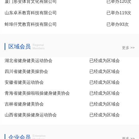
厦门形变体育文化有限公司
已举办120次
山东卓禾教育科技有限公司
已举办119次
蚌埠仟梵教育科技有限公司
已举办93次
区域会员
Regional
更多 >>
Members
湖北省健身健美运动协会
已经成为区域会
四川省健美健美操协会
员
已经成为区域会
安徽省健美运动协会
员
已经成为区域会
青海省健美操啦啦操健身健美协会
员
已经成为区域会
吉林省健身健美协会
员
已经成为区域会
山西省健美操健身运动协会
员
已经成为区域会
员
企业会员
Enterprise
更多 >>