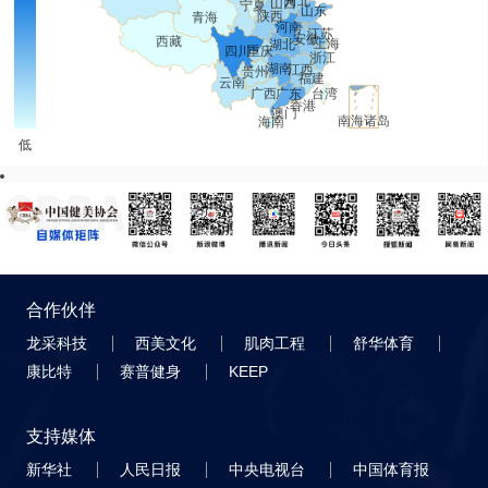
合作伙伴
龙采科技
西美文化
肌肉工程
舒华体育
康比特
赛普健身
KEEP
支持媒体
新华社
人民日报
中央电视台
中国体育报