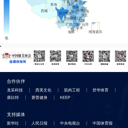
合作伙伴
龙采科技
西美文化
肌肉工程
舒华体育
康比特
赛普健身
KEEP
支持媒体
新华社
人民日报
中央电视台
中国体育报