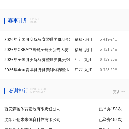
赛事计划
EVENT
PLAN
2026年全国健身锦标赛暨世界健身锦标
福建·厦门
5月19-24日
赛...
2026年CBBA中国健身健美新秀大赛
福建·厦门
5月21-24日
2026年全国健美锦标赛暨世界健美锦标
江西·九江
6月23-29日
赛...
2026年全国青年健身健美锦标赛暨世界
江西·九江
6月23-29日
青...
培训排行
HISTORICAL
更多 >>
MATERIALS
西安森驰体育发展有限责任公司
已举办158次
沈阳证创未来体育科技有限公司
已举办152次