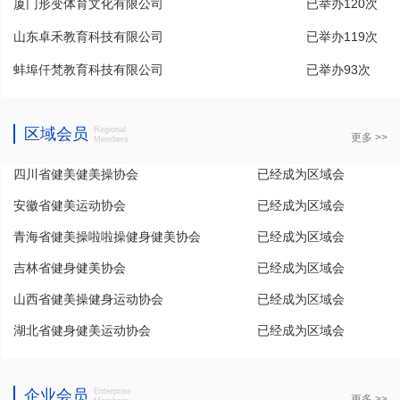
厦门形变体育文化有限公司
已举办120次
山东卓禾教育科技有限公司
已举办119次
蚌埠仟梵教育科技有限公司
已举办93次
区域会员
Regional
更多 >>
Members
四川省健美健美操协会
已经成为区域会
安徽省健美运动协会
员
已经成为区域会
青海省健美操啦啦操健身健美协会
员
已经成为区域会
吉林省健身健美协会
员
已经成为区域会
山西省健美操健身运动协会
员
已经成为区域会
湖北省健身健美运动协会
员
已经成为区域会
员
企业会员
Enterprise
更多 >>