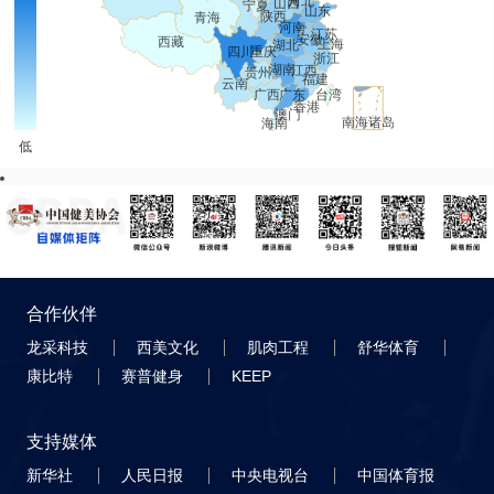
合作伙伴
龙采科技
西美文化
肌肉工程
舒华体育
康比特
赛普健身
KEEP
支持媒体
新华社
人民日报
中央电视台
中国体育报